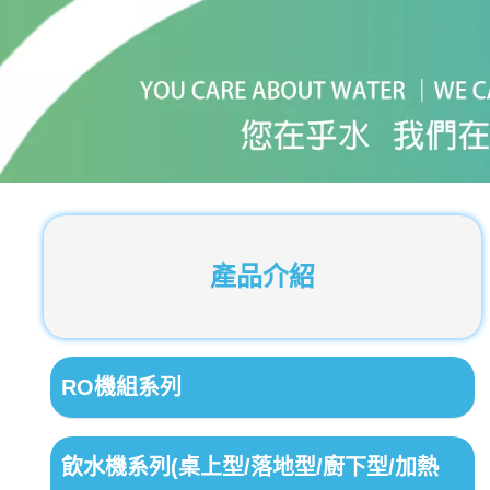
產品介紹
RO機組系列
飲水機系列(桌上型/落地型/廚下型/加熱