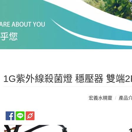
1G紫外線殺菌燈 穩壓器 雙端2P
宏義水精靈
產品