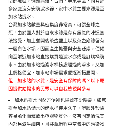
南部地區，例如高雄、台南、屏東等區，尚有許
多家庭沒有安裝濾水器，家中水質主要來源是至
加水站提水。
台灣加水站數量與密集度非常高，可謂全球之
冠！由於國人對於自來水總是存有氯氣的味道無
法接受，加上煮開後茶壺壁上以及茶壺底總留有
一層白色水垢，因而產生擔憂與安全疑慮，便傾
向至附近加水站直接購買過濾水亦或是訂購桶裝
水。由於加水站過濾水標榜處理過的淨水，又加
上價格便宜，加水站市場需求便逐漸拓展開。
但…加水站的水質，是安全有保障的嗎？以下原
因提供給提水的民眾可以自我檢視與參考:
加水站提水固然方便卻也隱藏不少隱憂。如您
提至加水站儲水的儲水桶使用久了，塑膠外殼除
容易脆化而釋放出塑膠物質外，沒有固定清洗其
內部易滋生細菌，且裝瓶過程中空氣中的污染物