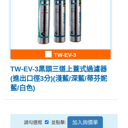
TW-EV-3
TW-EV-3黑頭三道上蓋式過濾器
(進出口徑3分)(淺藍/深藍/蒂芬妮
藍/白色)
請勾選框
並點擊: