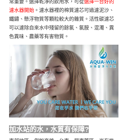
常重要。選擇乾淨的飲用水，可從
選擇一台好的
濾水器開始
。濾水器裡的棉質濾芯可過濾泥沙、
鐵鏽、懸浮物質等顆粒較大的雜質。活性碳濾芯
可以濾除自來水中殘留的餘氯、氯胺、混濁、異
色異味、農藥等有害物質。
加水站的水，水質有保障?