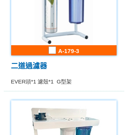
A-179-3
二道過濾器
EVER頭*1 濾殼*1 G型架