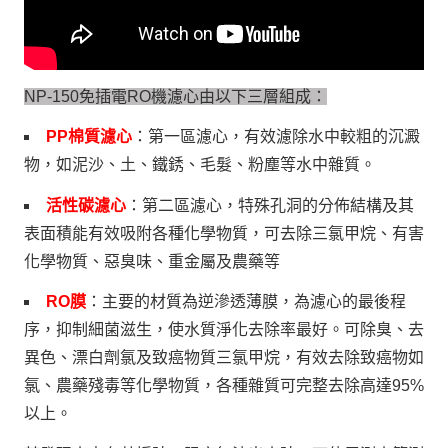
NP-150免插電RO機濾心由以下三層組成：
PP棉質濾心
：第一區濾心，有效濾除水中較粗的沉澱
物，如泥沙、土、鐵銹、毛髮、粉塵等水中雜質。
活性碳濾心
：第二區濾心，特殊孔洞的分佈結構及其
表面積能有效吸附各種化學物質，可去除三氯甲烷、有害
化學物質、惡臭味、重金屬及農藥等
RO膜
：主要的材質為逆滲透薄膜，為濾心的最後程
序，抑制細菌滋生，使水質淨化去除率最好。可除臭、去
異色、漂白劑氯及致癌物質三氯甲烷，有效去除致癌物如
氯、農藥殘毒等化學物質，各種雜質可完整去除高達95%
以上。