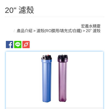
20" 濾殼
宏義水精靈
產品介紹
>
濾殼(RO膜用/填充式/白鐵)
> 20" 濾殼