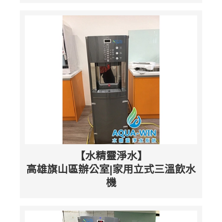
【水精靈淨水】
高雄旗山區辦公室|家用立式三溫飲水
機