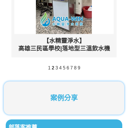
【水精靈淨水】
高雄三民區學校|落地型三溫飲水機
1
2
3
4
5
6
7
8
9
案例分享
部落客推薦